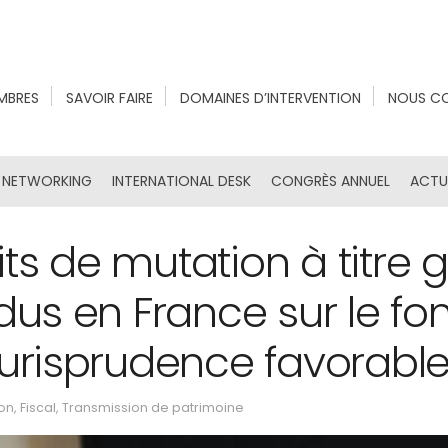
MBRES
SAVOIR FAIRE
DOMAINES D’INTERVENTION
NOUS C
NETWORKING
INTERNATIONAL DESK
CONGRÈS ANNUEL
ACTU
s de mutation à titre g
 dus en France sur le fo
jurisprudence favorabl
ion
,
Fiscal
,
Transmission de patrimoine