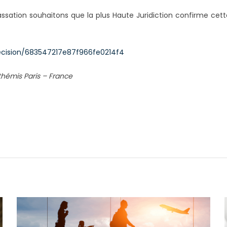
 Cassation souhaitons que la plus Haute Juridiction confirme cet
ecision/683547217e87f966fe0214f4
thémis Paris – France