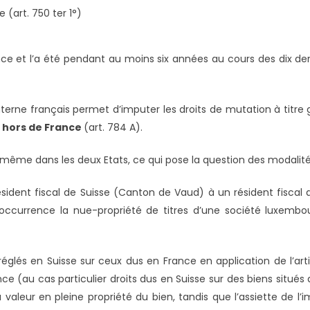
 (art. 750 ter 1°)
rance et l’a été pendant au moins six années au cours des dix de
 interne français permet d’imputer les droits de mutation à titre 
s hors de France
(art. 784 A).
la même dans les deux Etats, ce qui pose la question des modalité
sident fiscal de Suisse (Canton de Vaud) à un résident fiscal de
’occurrence la nue-propriété de titres d’une société luxemb
n réglés en Suisse sur ceux dus en France en application de l’art
ance (au cas particulier droits dus en Suisse sur des biens situé
valeur en pleine propriété du bien, tandis que l’assiette de l’