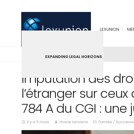
LEXUNION
ME
EXPANDING LEGAL HORIZONS
Imputation des droit
l’étranger sur ceux
784 A du CGI : une 
il y a 11 mois
marie.lariviere
Famille / Success
access_time
person
folder_open