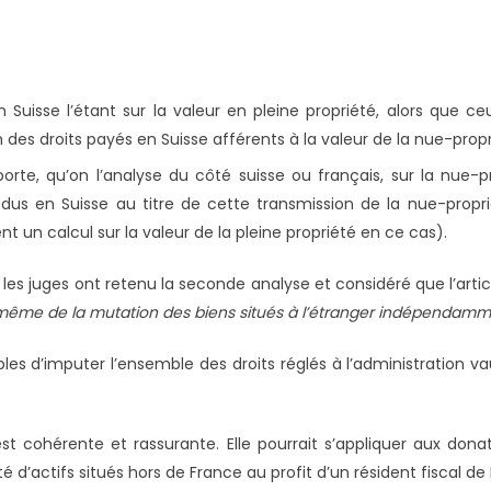
 Suisse l’étant sur la valeur en pleine propriété, alors que c
n des droits payés en Suisse afférents à la valeur de la nue-propr
orte, qu’on l’analyse du côté suisse ou français, sur la nue-
 dus en Suisse au titre de cette transmission de la nue-propr
t un calcul sur la valeur de la pleine propriété en ce cas).
 les juges ont retenu la seconde analyse et considéré que l’arti
n même de la mutation des biens situés à l’étranger indépendamm
bles d’imputer l’ensemble des droits réglés à l’administration v
 est cohérente et rassurante. Elle pourrait s’appliquer aux do
d’actifs situés hors de France au profit d’un résident fiscal de