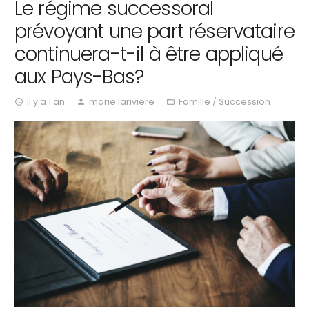
Le régime successoral
prévoyant une part réservataire
continuera-t-il à être appliqué
aux Pays-Bas?
il y a 1 an
marie.lariviere
Famille / Succession
access_time
person
folder_open