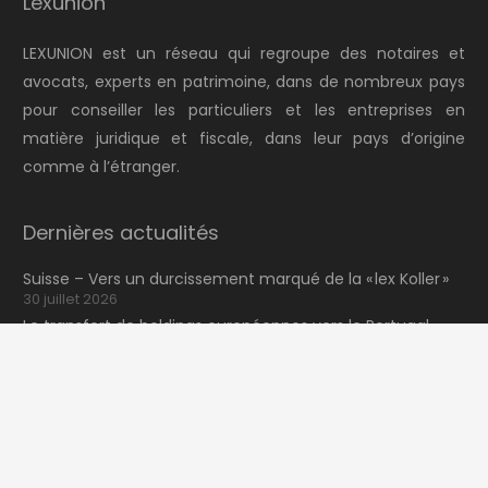
Lexunion
LEXUNION est un réseau qui regroupe des notaires et
avocats, experts en patrimoine, dans de nombreux pays
pour conseiller les particuliers et les entreprises en
matière juridique et fiscale, dans leur pays d’origine
comme à l’étranger.
Dernières actualités
Suisse – Vers un durcissement marqué de la « lex Koller »
30 juillet 2026
Le transfert de holdings européennes vers le Portugal
23 juillet 2026
keyboard_arrow_up
Fiche Pratique 2: Droits des héritiers proches en présence
de dispositions testament
16 juillet 2026
NewsLexunion Nº41 2026 (2T)
9 juillet 2026