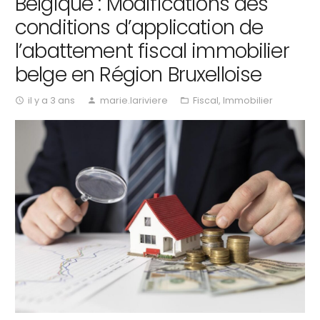
Belgique : Modifications des
conditions d’application de
l’abattement fiscal immobilier
belge en Région Bruxelloise
il y a 3 ans
marie.lariviere
Fiscal
,
Immobilier
access_time
person
folder_open