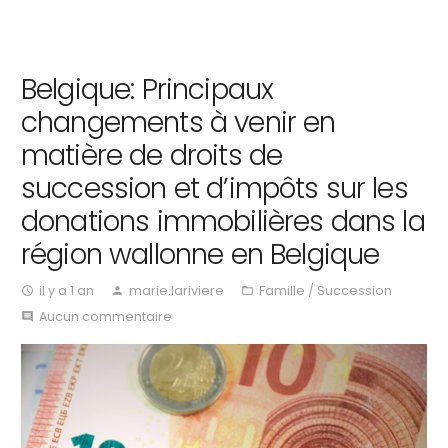
Belgique: Principaux
changements à venir en
matière de droits de
succession et d’impôts sur les
donations immobilières dans la
région wallonne en Belgique
il y a 1 an
marie.lariviere
Famille / Succession
access_time
person
folder_open
Aucun commentaire
comment