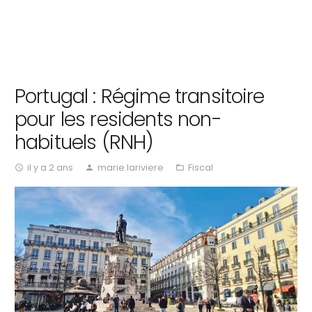
Portugal : Régime transitoire
pour les residents non-
habituels (RNH)
il y a 2 ans
marie.lariviere
Fiscal
access_time
person
folder_open