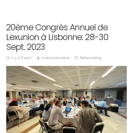
20ème Congrès Annuel de
Lexunion à Lisbonne: 28-30
Sept. 2023
il y a 3 ans
marie.lariviere
Networking
access_time
person
folder_open