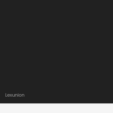
Lexunion
LEXUNION est un réseau qui regroupe des notaires et