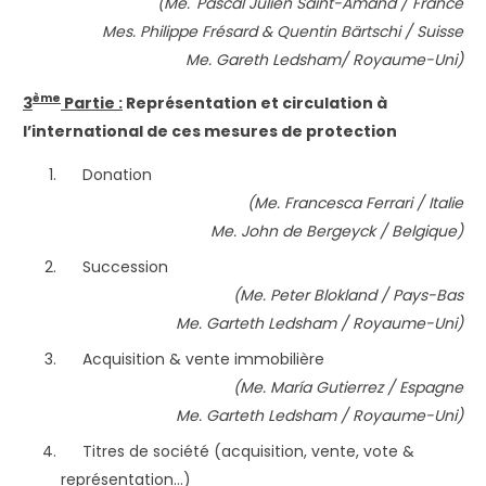
(Me.
Pascal Julien Saint-Amand / France
Mes. Philippe Frésard & Quentin Bärtschi / Suisse
Me. Gareth Ledsham/ Royaume-Uni)
ème
3
Partie :
Représentation et circulation à
l’international de ces mesures de protection
Donation
(Me. Francesca Ferrari / Italie
Me. John de Bergeyck / Belgique)
Succession
(Me.
Peter Blokland / Pays-Bas
Me.
Garteth Ledsham / Royaume-Uni
)
Acquisition & vente immobilière
(Me. María Gutierrez / Espagne
Me. G
arteth Ledsham / Royaume-U
ni)
Titres de société (acquisition, vente, vote &
représentation…)