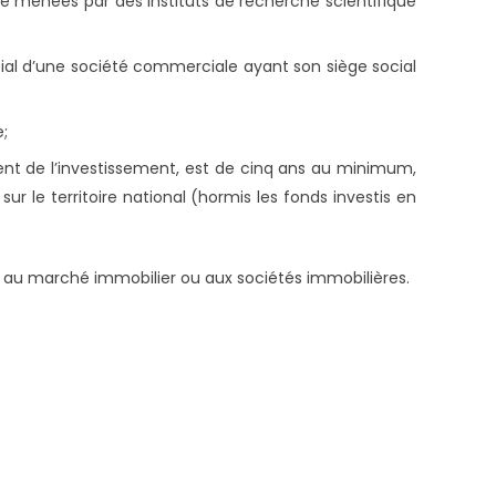
he menées par des instituts de recherche scientifique
ial d’une société commerciale ayant son siège social
e;
nt de l’investissement, est de cinq ans au minimum,
 le territoire national (hormis les fonds investis en
é au marché immobilier ou aux sociétés immobilières.