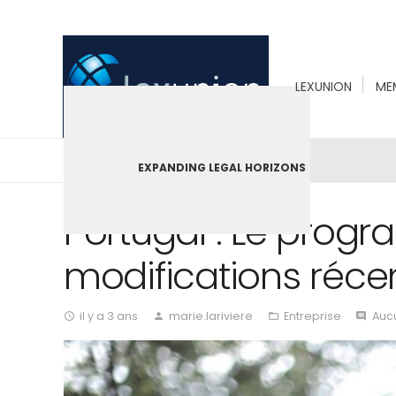
LEXUNION
ME
EXPANDING LEGAL HORIZONS
Portugal : Le progr
modifications réce
il y a 3 ans
marie.lariviere
Entreprise
Auc
access_time
person
folder_open
comment