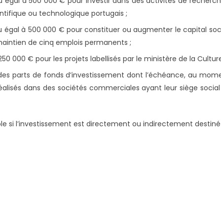
u égal à 500 000 € pour investir dans des activités de recherc
entifique ou technologique portugais ;
u égal à 500 000 € pour constituer ou augmenter le capital soc
 maintien de cinq emplois permanents ;
0 000 € pour les projets labellisés par le ministère de la Cultur
des parts de fonds d’investissement dont l’échéance, au mome
isés dans des sociétés commerciales ayant leur siège social sur
ble si l’investissement est directement ou indirectement destin