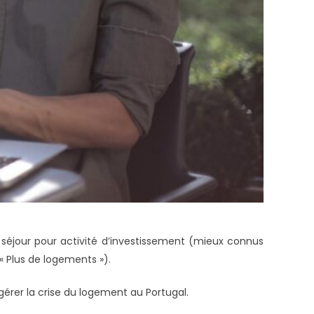
 séjour pour activité d’investissement (mieux connus
« Plus de logements »).
érer la crise du logement au Portugal.