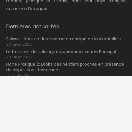
matière juridique et fiscale, dans leur pays d’origine
comme à l’étranger.
Dernières actualités
Suisse – Vers un durcissement marqué de la « lex Koller »
30 juillet 2026
Le transfert de holdings européennes vers le Portugal
23 juillet 2026
Fiche Pratique 2: Droits des héritiers proches en présence
de dispositions testament
16 juillet 2026
NewsLexunion Nº41 2026 (2T)
keyboard_arrow_up
9 juillet 2026
Effectuer une recherche
Rechercher :