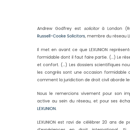
Andrew Godfrey est
solicitor
à London (Ro
Russell-Cooke Solicitors
, membre du réseau L
Il met en avant ce que LEXUNION représente
formidable dont il faut faire partie. (…) Le r
et confort. (…) Les dossiers scientifiques 
les congrès sont une occasion formidable d
comment la juridiction de droit civil aborde les
Nous le remercions vivement pour son impl
active au sein du réseau, et pour ses éch
LEXUNION
.
LEXUNION est ravi de célébrer 20 ans de 
d’expériences en droit international. S