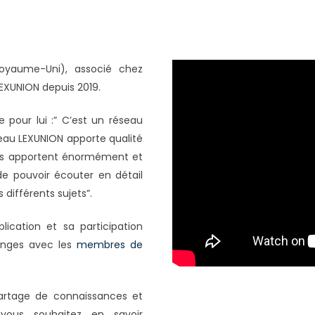
yaume-Uni), associé chez
EXUNION depuis 2019.
 pour lui :” C’est un réseau
éseau LEXUNION apporte qualité
nous apportent énormément et
e pouvoir écouter en détail
 différents sujets”.
ication et sa participation
anges avec les
membres de
partage de connaissances et
i vous souhaitez en savoir