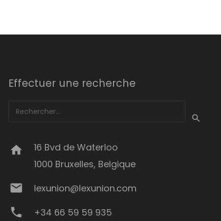
Effectuer une recherche
Rechercher :
16 Bvd de Waterloo
home
1000 Bruxelles, Belgique
mail
lexunion@lexunion.com
phone
+34 66 59 59 935