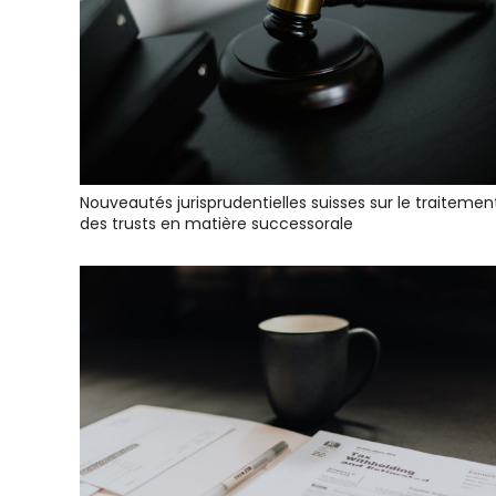
Nouveautés jurisprudentielles suisses sur le traitemen
des trusts en matière successorale