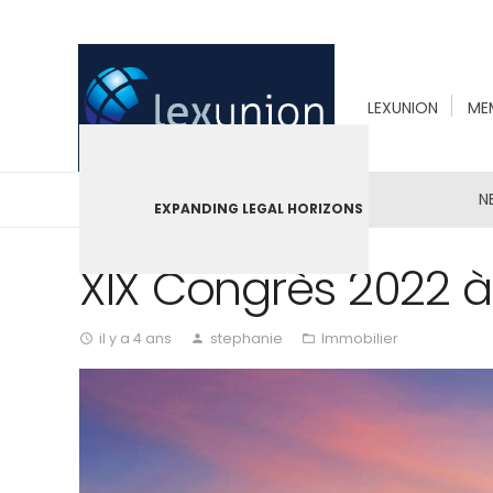
LEXUNION
ME
N
EXPANDING LEGAL HORIZONS
XIX Congrès 2022 à
il y a 4 ans
stephanie
Immobilier
access_time
person
folder_open