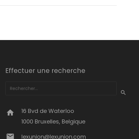
Effectuer une recherche
Rechercher :
16 Bvd de Waterloo
home
1000 Bruxelles, Belgique
mail
lexunion@lexunion.com