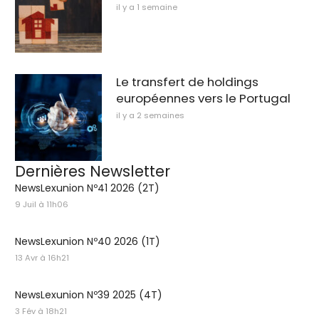
il y a 1 semaine
Le transfert de holdings
européennes vers le Portugal
il y a 2 semaines
Dernières Newsletter
NewsLexunion Nº41 2026 (2T)
9 Juil à 11h06
NewsLexunion Nº40 2026 (1T)
13 Avr à 16h21
NewsLexunion Nº39 2025 (4T)
3 Fév à 18h21