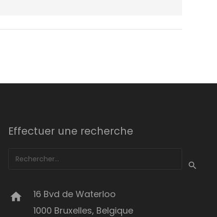
Effectuer une recherche
Rechercher :
16 Bvd de Waterloo
home
1000 Bruxelles, Belgique