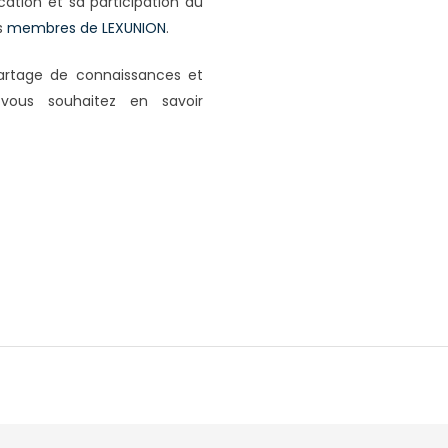
ation et sa participation au
s
membres de LEXUNION
.
partage de connaissances et
i vous souhaitez en savoir