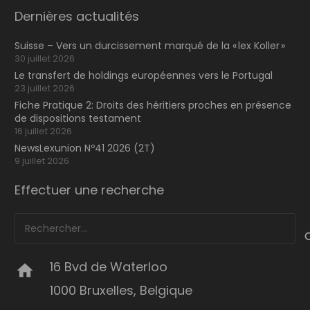
Dernières actualités
Suisse – Vers un durcissement marqué de la « lex Koller »
30 juillet 2026
Le transfert de holdings européennes vers le Portugal
23 juillet 2026
Fiche Pratique 2: Droits des héritiers proches en présence
de dispositions testament
16 juillet 2026
NewsLexunion Nº41 2026 (2T)
9 juillet 2026
Effectuer une recherche
Rechercher :
16 Bvd de Waterloo
home
1000 Bruxelles, Belgique