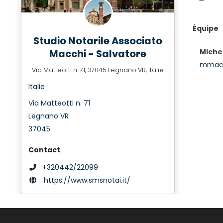
Équipe
Studio Notarile Associato
Macchi - Salvatore
Miche
mmacc
Via Matteotti n. 71, 37045 Legnano VR, Italie
Italie
Via Matteotti n. 71
Legnano VR
37045
Contact
+320442/22099
https://www.smsnotai.it/