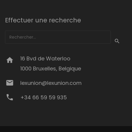
Effectuer une recherche
Rechercher :
16 Bvd de Waterloo
home
1000 Bruxelles, Belgique
mail
lexunion@lexunion.com
phone
+34 66 59 59 935