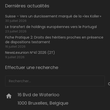
Dernières actualités
Suisse – Vers un durcissement marqué de la « lex Koller »
30 juillet 2026
Le transfert de holdings européennes vers le Portugal
23 juillet 2026
Fiche Pratique 2: Droits des héritiers proches en présence
de dispositions testament
16 juillet 2026
NewsLexunion Nº41 2026 (2T)
9 juillet 2026
Effectuer une recherche
Rechercher :
16 Bvd de Waterloo
home
1000 Bruxelles, Belgique