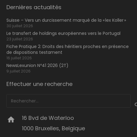
Dernières actualités
Suisse – Vers un durcissement marqué de la « lex Koller »
30 juillet 2026
Le transfert de holdings européennes vers le Portugal
23 juillet 2026
Fiche Pratique 2: Droits des héritiers proches en présence
de dispositions testament
16 juillet 2026
NewsLexunion Nº41 2026 (2T)
9 juillet 2026
Effectuer une recherche
Rechercher :
16 Bvd de Waterloo
home
1000 Bruxelles, Belgique