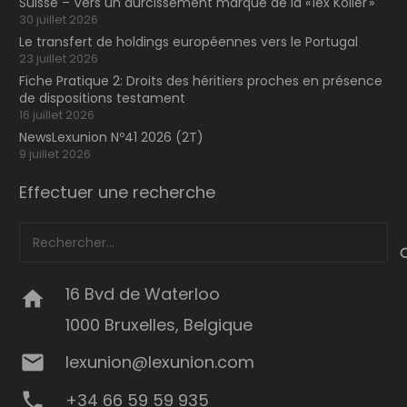
Suisse – Vers un durcissement marqué de la « lex Koller »
30 juillet 2026
Le transfert de holdings européennes vers le Portugal
23 juillet 2026
Fiche Pratique 2: Droits des héritiers proches en présence
de dispositions testament
16 juillet 2026
NewsLexunion Nº41 2026 (2T)
9 juillet 2026
Effectuer une recherche
Rechercher :
16 Bvd de Waterloo
home
1000 Bruxelles, Belgique
mail
lexunion@lexunion.com
phone
+34 66 59 59 935