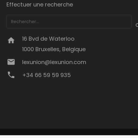
Effectuer une recherche
Rechercher :
16 Bvd de Waterloo
home
1000 Bruxelles, Belgique
mail
lexunion@lexunion.com
phone
+34 66 59 59 935