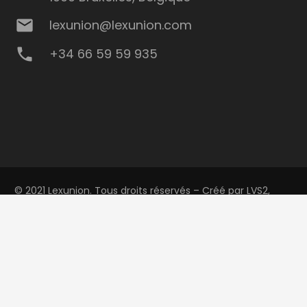
mail
lexunion@lexunion.com
phone
+34 66 59 59 935
© 2021 Lexunion. Tous droits réservés – Créé par
LVS2,
Agence de Marketing Digital
keyboard_arrow_up
Politique de confidentialité
Politique de gestion des cookies
Mentions légales