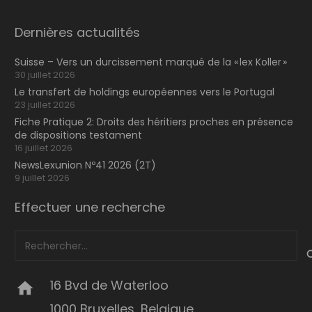
Dernières actualités
Suisse – Vers un durcissement marqué de la « lex Koller »
30 juillet 2026
Le transfert de holdings européennes vers le Portugal
23 juillet 2026
Fiche Pratique 2: Droits des héritiers proches en présence
de dispositions testament
16 juillet 2026
NewsLexunion Nº41 2026 (2T)
9 juillet 2026
Effectuer une recherche
Rechercher :
16 Bvd de Waterloo
home
1000 Bruxelles, Belgique