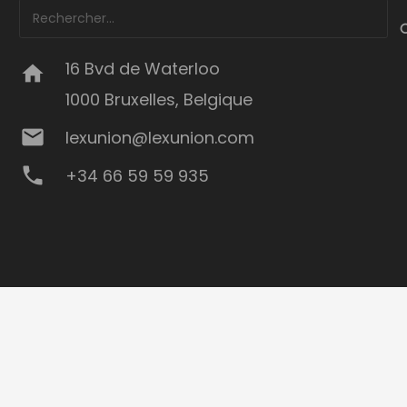
Rechercher :
16 Bvd de Waterloo
home
1000 Bruxelles, Belgique
mail
lexunion@lexunion.com
phone
+34 66 59 59 935
keyboard_arrow_up