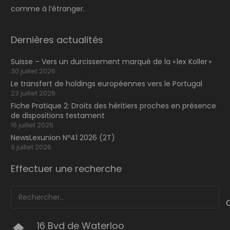
comme à l’étranger.
Dernières actualités
Suisse – Vers un durcissement marqué de la « lex Koller »
30 juillet 2026
Le transfert de holdings européennes vers le Portugal
23 juillet 2026
Fiche Pratique 2: Droits des héritiers proches en présence
de dispositions testament
16 juillet 2026
NewsLexunion Nº41 2026 (2T)
9 juillet 2026
Effectuer une recherche
Rechercher :
16 Bvd de Waterloo
home